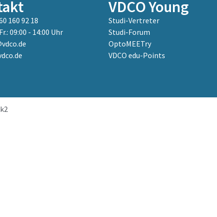
takt
VDCO Young
60 160 92 18
Studi-Vertreter
Fr.: 09:00 - 14:00 Uhr
Studi-Forum
vdco.de
OptoMEETry
dco.de
VDCO edu-Points
k2