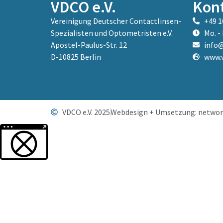
VDCO e.V.
Kon
Vereinigung Deutscher Contactlinsen-
+49 1
Spezialisten und Optometristen e.V.
Mo. - 
Apostel-Paulus-Str. 12
info@
D-10825 Berlin
www.v
VDCO e.V. 2025
Webdesign + Umsetzung: networ
Weitere Informationen über den gesperrten Inhalt.