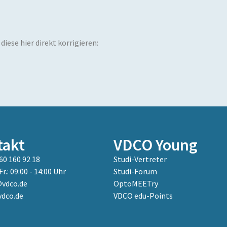
iese hier direkt korrigieren:
takt
VDCO Young
60 160 92 18
Studi-Vertreter
Fr.: 09:00 - 14:00 Uhr
Studi-Forum
vdco.de
OptoMEETry
dco.de
VDCO edu-Points