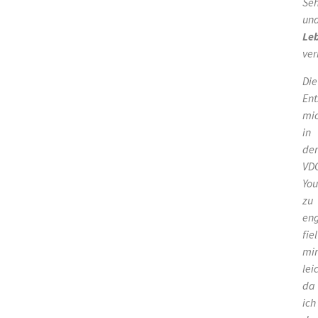
Se
un
Le
ver
Die
Ent
mi
in
der
VD
Yo
zu
eng
fiel
mir
lei
da
ich