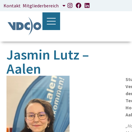
Kontakt
Mitgliederbereich
Jasmin Lutz –
Aalen
Stu
Ver
de
Te
Ho
Aa
„Ha