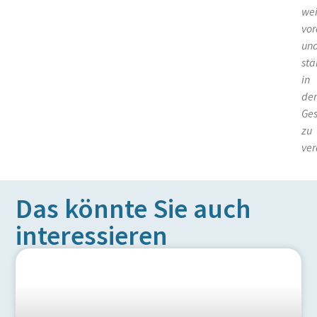
wei
vor
un
stä
in
der
Ges
zu
ver
Das könnte Sie auch
interessieren