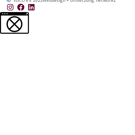
VDCO e.V. 2025
Webdesign + Umsetzung: network2
Weitere Informationen über den gesperrten Inhalt.