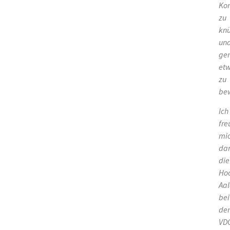
Ko
zu
kn
un
ge
et
zu
be
Ich
fre
mi
dar
die
Hoc
Aal
bei
der
VD