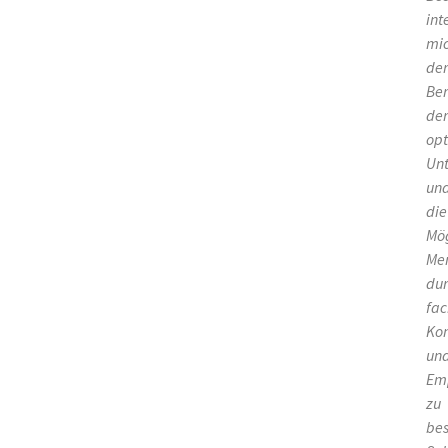
int
mi
der
Ber
der
opt
Un
un
die
Mög
Me
dur
fac
Ko
un
Em
zu
be