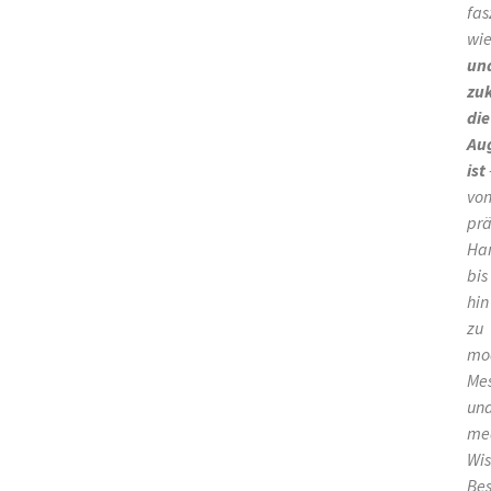
fas
wi
un
zuk
die
Au
ist
vo
pr
Ha
bis
hin
zu
mo
Mes
un
me
Wis
Bes