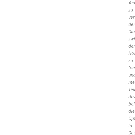
Yo
zu
ver
de
Dia
zwi
de
Hoc
zu
för
un
me
Tei
da
bei
die
Op
in
Deu