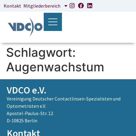
Inhalt
Kontakt
Mitgliederbereich
springen
Schlagwort:
Augenwachstum
VDCO e.V.
Vereinigung Deutscher Contactlinsen-Spezialisten und
Optometristen e.V.
Apostel-Paulus-Str. 12
D-10825 Berlin
Kontakt