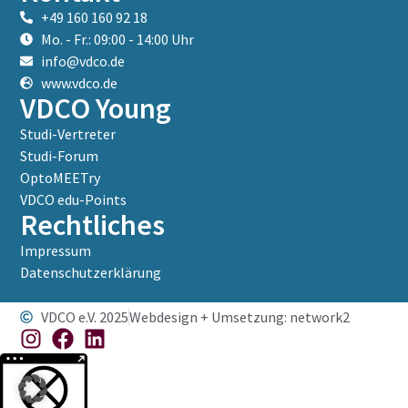
+49 160 160 92 18
Mo. - Fr.: 09:00 - 14:00 Uhr
info@vdco.de
www.vdco.de
VDCO Young
Studi-Vertreter
Studi-Forum
OptoMEETry
VDCO edu-Points
Rechtliches
Impressum
Datenschutzerklärung
VDCO e.V. 2025
Webdesign + Umsetzung: network2
Weitere Informationen über den gesperrten Inhalt.