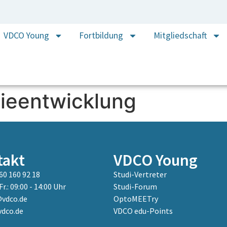
VDCO Young
Fortbildung
Mitgliedschaft
ieentwicklung
takt
VDCO Young
60 160 92 18
Studi-Vertreter
Fr.: 09:00 - 14:00 Uhr
Studi-Forum
vdco.de
OptoMEETry
dco.de
VDCO edu-Points