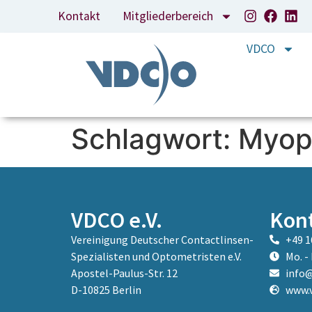
Inhalt
Kontakt
Mitgliederbereich
springen
VDCO
Schlagwort:
Myop
VDCO e.V.
Kon
Vereinigung Deutscher Contactlinsen-
+49 1
Spezialisten und Optometristen e.V.
Mo. - 
Apostel-Paulus-Str. 12
info@
D-10825 Berlin
www.v