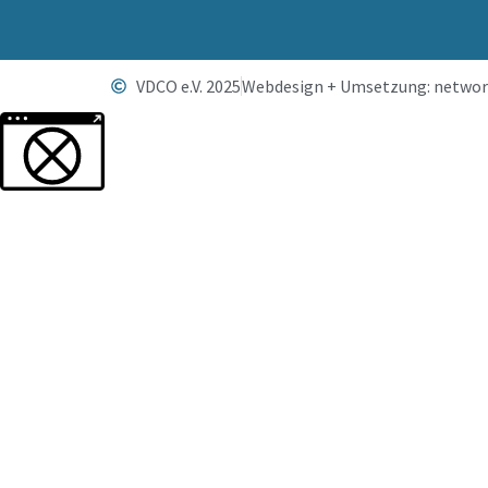
VDCO e.V. 2025
Webdesign + Umsetzung: networ
Weitere Informationen über den gesperrten Inhalt.