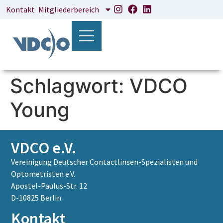
Inhalt
Kontakt
Mitgliederbereich
springen
Schlagwort:
VDCO
Young
VDCO e.V.
Vereinigung Deutscher Contactlinsen-Spezialisten und
Optometristen e.V.
Apostel-Paulus-Str. 12
D-10825 Berlin
Kontakt