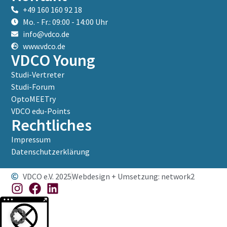
+49 160 160 92 18
Mo. - Fr.: 09:00 - 14:00 Uhr
info@vdco.de
www.vdco.de
VDCO Young
Studi-Vertreter
Studi-Forum
OptoMEETry
VDCO edu-Points
Rechtliches
Impressum
Datenschutzerklärung
VDCO e.V. 2025
Webdesign + Umsetzung: network2
Weitere Informationen über den gesperrten Inhalt.