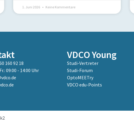
1. Juni 2026
Keine Kommentare
takt
VDCO Young
60 160 92 18
Studi-Vertreter
Fr.: 09:00 - 14:00 Uhr
Studi-Forum
vdco.de
OptoMEETry
dco.de
VDCO edu-Points
k2