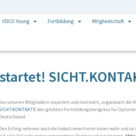
VDCO Young
Fortbildung
Mitgliedschaft
estartet! SICHT.KONTA
Von unseren Mitgliedern inspiriert und motiviert, organisiert di
SICHT.KONTAKTE
den größten Fortbildungskongress für Optomet
Deutschland.
Den Erfolg nehmen auch die Industrievertreter:innen wahr und so is
auf eine Vielzahl vertrauenswürdiger Partner setzen können.
Aktue