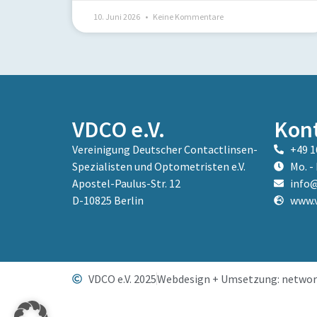
10. Juni 2026
Keine Kommentare
VDCO e.V.
Kon
Vereinigung Deutscher Contactlinsen-
+49 1
Spezialisten und Optometristen e.V.
Mo. - 
Apostel-Paulus-Str. 12
info@
D-10825 Berlin
www.v
VDCO e.V. 2025
Webdesign + Umsetzung: networ
Weitere Informationen über den gesperrten Inhalt.