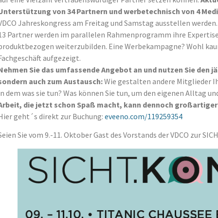
Unterstützung von 34 Partnern und werbetechnisch von 4 Med
VDCO Jahreskongress am Freitag und Samstag ausstellen werden.
13 Partner werden im parallelen Rahmenprogramm ihre Expertise b
produktbezogen weiterzubilden. Eine Werbekampagne? Wohl kaum!
Fachgeschäft aufgezeigt.
Nehmen Sie das umfassende Angebot an und nutzen Sie den jäh
sondern auch zum Austausch:
Wie gestalten andere Mitglieder I
in dem was sie tun? Was können Sie tun, um den eigenen Alltag un
Arbeit, die jetzt schon Spaß macht, kann dennoch großartiger
Hier geht´s direkt zur Buchung:
eveeno.com/119259354
Seien Sie vom 9.-11. Oktober Gast des Vorstands der VDCO zur S