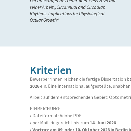
Der Preisträger des Peter-Abel-Preis 2025 mit
seiner Arbeit „Circannual and Circadian
Rhythms: Implications for Physiological
Ocular Growth“
Kriterien
Bewerber*innen reichen die fertige Dissertation b
2026
ein. Eine international aufgestellte, unabhän
Arbeit auf dem entsprechenden Gebiet: Optometri
EINREICHUNG:
• Dateiformat: Adobe PDF
• per Mail eingereicht bis zum
14. Juni 2026
•
Vortrag am 09. oder 10. Oktober 2026 in Berlin
i