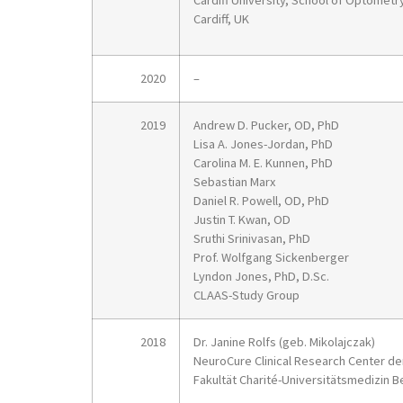
Cardiff University, School of Optometr
Cardiff, UK
2020
–
2019
Andrew D. Pucker, OD, PhD
Lisa A. Jones-Jordan, PhD
Carolina M. E. Kunnen, PhD
Sebastian Marx
Daniel R. Powell, OD, PhD
Justin T. Kwan, OD
Sruthi Srinivasan, PhD
Prof. Wolfgang Sickenberger
Lyndon Jones, PhD, D.Sc.
CLAAS-Study Group
2018
Dr. Janine Rolfs (geb. Mikolajczak)
NeuroCure Clinical Research Center de
Fakultät Charité-Universitätsmedizin Be