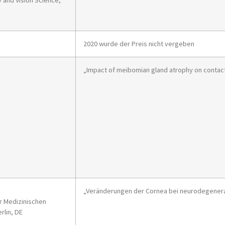
y and Vision Science,
2020 wurde der Preis nicht vergeben
„Impact of meibomian gland atrophy on contact 
„Veränderungen der Cornea bei neurodegener
r Medizinischen
rlin, DE