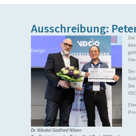
Ausschreibung: Peter
Die
Abe
gef
the
Der
Rah
Die
VD
Ehe
Pro
Dr. Nikolai Godfred Nilsen