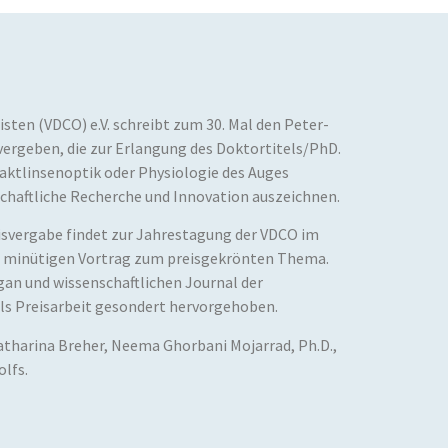
ten (VDCO) e.V. schreibt zum 30. Mal den Peter-
n vergeben, die zur Erlangung des Doktortitels/PhD.
aktlinsenoptik oder Physiologie des Auges
schaftliche Recherche und Innovation auszeichnen.
eisvergabe findet zur Jahrestagung der VDCO im
30 minütigen Vortrag zum preisgekrönten Thema.
gan und wissenschaftlichen Journal der
 als Preisarbeit gesondert hervorgehoben.
atharina Breher, Neema Ghorbani Mojarrad, Ph.D.,
olfs.