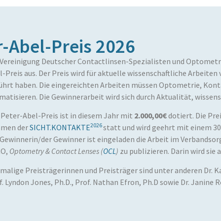
-Abel-Preis 2026
 Vereinigung Deutscher Contactlinsen-Spezialisten und Optometris
l-Preis aus. Der Preis wird für aktuelle wissenschaftliche Arbeite
ührt haben. Die eingereichten Arbeiten müssen Optometrie, Kont
matisieren. Die Gewinnerarbeit wird sich durch Aktualität, wissen
 Peter-Abel-Preis ist in diesem Jahr mit
2.000,00€
dotiert. Die Pr
2026
men der
SICHT.KONTAKTE
statt und wird geehrt mit einem 
 Gewinnerin/der Gewinner ist eingeladen die Arbeit im Verbandsor
CO,
Optometry & Contact Lenses (
OCL
)
zu publizieren. Darin wird sie
malige Preisträgerinnen und Preisträger sind unter anderen Dr. K
f. Lyndon Jones, Ph.D., Prof. Nathan Efron, Ph.D sowie Dr. Janine R