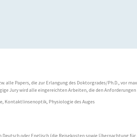
zw. alle Papers, die zur Erlangung des Doktorgrades/Ph.D., vor m
gige Jury wird alle eingereichten Arbeiten, die den Anforderunge
e, Kontaktlinsenoptik, Physiologie des Auges
n Deutsch oder Englisch (die Reisekosten sowie Übernachtung fü