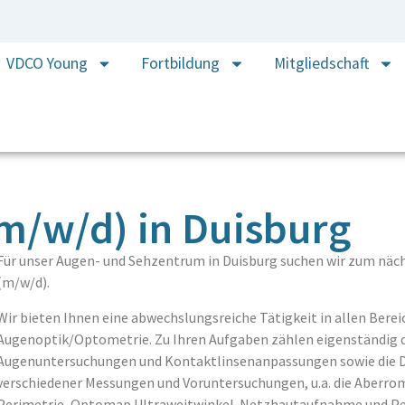
VDCO Young
Fortbildung
Mitgliedschaft
m/w/d) in Duisburg
Für unser Augen- und Sehzentrum in Duisburg suchen wir zum nä
(m/w/d).
Wir bieten Ihnen eine abwechslungsreiche Tätigkeit in allen Ber
Augenoptik/Optometrie. Zu Ihren Aufgaben zählen eigenständig 
Augenuntersuchungen und Kontaktlinsenanpassungen sowie die 
verschiedener Messungen und Voruntersuchungen, u.a. die Aberro
Perimetrie, Optomap Ultraweitwinkel-Netzhautaufnahme und P