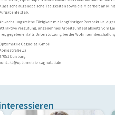
Klassische augenoptische Tätigkeiten sowie die Mitarbeit an klini
Aufgabenfeld ab.
Abwechslungsreiche Tätigkeit mit langfristiger Perspektive, eige
attraktive Vergütung, angenehmes Arbeitsumfeld abseits vom La
frei, gegebenenfalls Unterstützung bei der Wohnraumbeschaffung
Optometrie Cagnolati GmbH
Königstraße 13
47051 Duisburg
kontakt@optometrie-cagnolati.de
interessieren