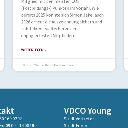
Mitglied mit den meisten COE
(Fortbildungs-) Punkten im Vorjahr. Wie
bereits 2025 konnte sich Simon Jäkel auch
2026 erneut die Auszeichnung sichern und
zählt damit weiterhin zu den
engagiertesten Mitgliedern.
WEITERLESEN »
10. Juni 2026
Keine Kommentare
takt
VDCO Young
60 160 92 18
Studi-Vertreter
Fr.: 09:00 - 14:00 Uhr
Studi-Forum