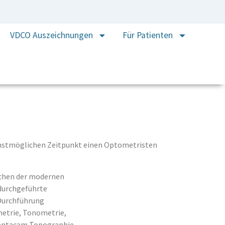
VDCO Auszeichnungen
Für Patienten
chstmöglichen Zeitpunkt einen Optometristen
eichen der modernen
durchgeführte
Durchführung
metrie, Tonometrie,
entacam Topographie.