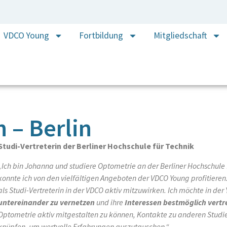
VDCO Young
Fortbildung
Mitgliedschaft
 – Berlin
Studi-Vertreterin der Berliner Hochschule für Technik
„Ich bin Johanna und studiere Optometrie an der Berliner Hochschul
konnte ich von den vielfältigen Angeboten der VDCO Young profitiere
als Studi-Vertreterin in der VDCO aktiv mitzuwirken. Ich möchte in d
untereinander zu vernetzen
und ihre
Interessen bestmöglich vertr
Optometrie aktiv mitgestalten zu können, Kontakte zu anderen Studi
knüpfen, um wertvolle Erfahrungen auszutauschen.“