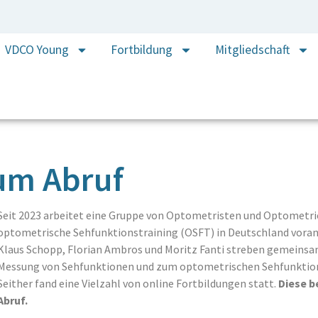
VDCO Young
Fortbildung
Mitgliedschaft
um Abruf
Seit 2023 arbeitet eine Gruppe von Optometristen und Optometri
optometrische Sehfunktionstraining (OSFT) in Deutschland voranz
Klaus Schopp, Florian Ambros und Moritz Fanti streben gemeinsam
Messung von Sehfunktionen und zum optometrischen Sehfunktion
Seither fand eine Vielzahl von online Fortbildungen statt.
Diese b
Abruf.