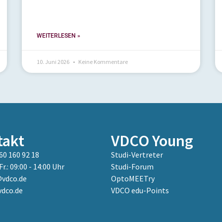
WEITERLESEN »
10. Juni 2026
Keine Kommentare
takt
VDCO Young
60 160 92 18
Studi-Vertreter
Fr.: 09:00 - 14:00 Uhr
Studi-Forum
vdco.de
OptoMEETry
dco.de
VDCO edu-Points